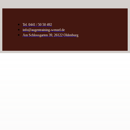
Tel. 0441 / 50 50 492
info@augentraining-wenzel.de
Am Schlossgarten 39, 26122 Oldenburg