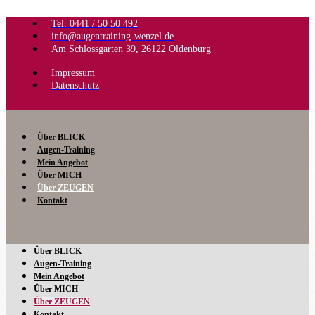
Tel. 0441 / 50 50 492
info@augentraining-wenzel.de
Am Schlossgarten 39, 26122 Oldenburg
Impressum
Datenschutz
Über BLICK
Augen-Training
Mein Angebot
Über MICH
Über ZEUGEN
Kontakt
Über BLICK
Augen-Training
Mein Angebot
Über MICH
Über ZEUGEN
Kontakt