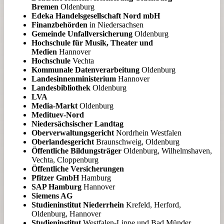
Bremen
Oldenburg
Edeka Handelsgesellschaft Nord mbH
Finanzbehörden
in Niedersachsen
Gemeinde Unfallversicherung
Oldenburg
Hochschule für Musik, Theater und
Medien
Hannover
Hochschule
Vechta
Kommunale Datenverarbeitung
Oldenburg
Landesinnenministerium
Hannover
Landesbibliothek
Oldenburg
LVA
Media-Markt
Oldenburg
Medituev-Nord
Niedersächsischer Landtag
Oberverwaltungsgericht
Nordrhein Westfalen
Oberlandesgericht
Braunschweig, Oldenburg
Öffentliche Bildungsträger
Oldenburg, Wilhelmshaven,
Vechta, Cloppenburg
Öffentliche Versicherungen
Pfitzer GmbH
Hamburg
SAP Hamburg
Hannover
Siemens AG
Studieninstitut Niederrhein
Krefeld, Herford,
Oldenburg, Hannover
Studieninstitut
Westfalen-Lippe und Bad Münder